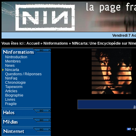
Vendredi 7 A
Vous êtes ici :
Accueil
»
Ninformations
»
NINcarta: Une Encyclopédie sur Nine
Nintroduction
Membres
News
Nincarta
Questions / Réponses
NinFaq
Chronologie
Tapeworm
Articles
Biographie
Livres
Fragile
a
= 