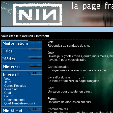
Vous êtes ici :
Accueil
»
Interactif
Vote
Répondez au sondage du site.
Jeux
Divers jeux (mots croisés, quizz, mots mêlés, mo
navale...) pour vous distraire.
Cartes postales
Envoyez une carte électronique à vos amis.
Livre d'or du site
Vote
Le livre d'or de NIN, la page française.
Jeux
Cartes Postales
Chat
Livre d'or
Un salon pour discuter en direct.
Chat
Forum
Forum
Commentaires
Un forum de discussion sur NIN.
Quel Trent êtes-vous ?
Commentaires
Commentaires et annotations sur les titres de N