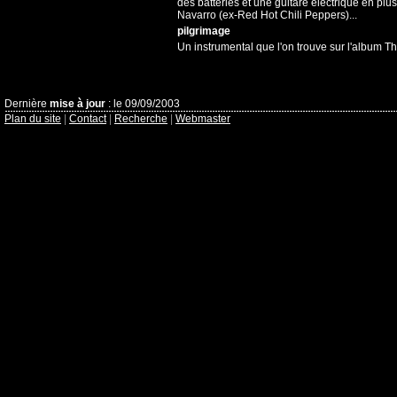
des batteries et une guitare électrique en plus
Navarro (ex-Red Hot Chili Peppers)...
pilgrimage
Un instrumental que l'on trouve sur l'album The 
Dernière
mise à jour
: le 09/09/2003
Plan du site
|
Contact
|
Recherche
|
Webmaster