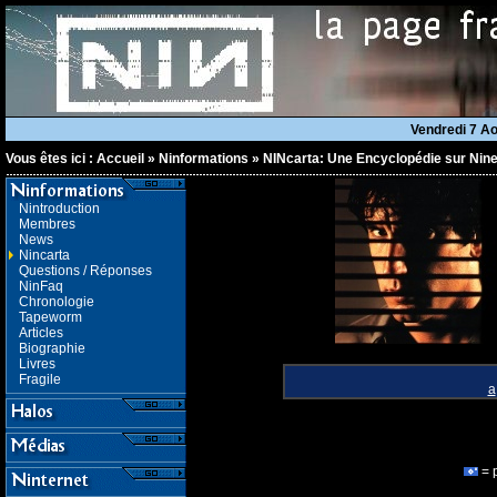
Vendredi 7 A
Vous êtes ici :
Accueil
»
Ninformations
»
NINcarta: Une Encyclopédie sur Nine
Nintroduction
Membres
News
Nincarta
Questions / Réponses
NinFaq
Chronologie
Tapeworm
Articles
Biographie
Livres
Fragile
a
= 