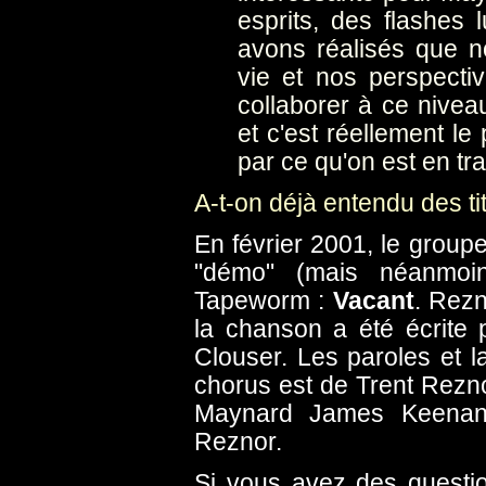
esprits, des flashe
avons réalisés que 
vie et nos perspectiv
collaborer à ce nivea
et c'est réellement le
par ce qu'on est en tra
A-t-on déjà entendu des ti
En février 2001, le group
"démo" (mais néanmoin
Tapeworm :
Vacant
. Rezn
la chanson a été écrite 
Clouser. Les paroles et
chorus est de Trent Rezno
Maynard James Keenan, 
Reznor.
Si vous avez des questi