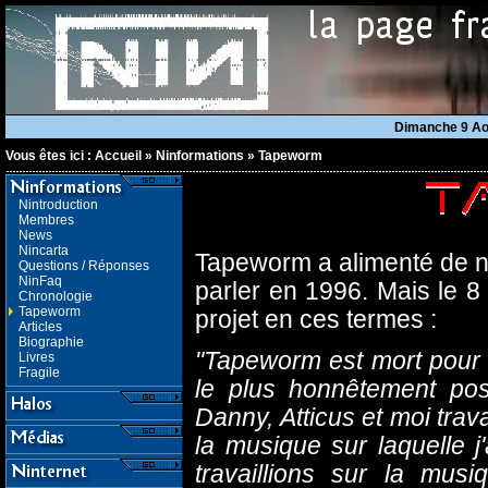
Dimanche 9 A
Vous êtes ici :
Accueil
»
Ninformations
»
Tapeworm
Nintroduction
Membres
News
Nincarta
Tapeworm a alimenté de 
Questions / Réponses
NinFaq
parler en 1996. Mais le 8
Chronologie
Tapeworm
projet en ces termes :
Articles
Biographie
"Tapeworm est mort pour l
Livres
Fragile
le plus honnêtement pos
Danny, Atticus et moi trav
la musique sur laquelle j
travaillions sur la mu