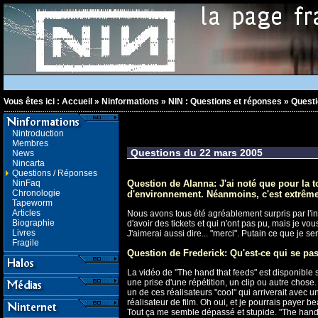
Vous êtes ici :
Accueil
»
Ninformations
»
NIN : Questions et réponses
»
Questi
Nintroduction
Membres
Questions du 22 mars 2005
News
Nincarta
Questions / Réponses
NinFaq
Question de Alanna: J'ai noté que pour la to
Chronologie
d'environnement. Néanmoins, c'est extrêmeme
Tapeworm
Articles
Nous avons tous été agréablement surpris par l'in
Biographie
d'avoir des tickets et qui n'ont pas pu, mais je 
Livres
J'aimerai aussi dire... "merci". Putain ce que je s
Fragile
Question de Frederick: Qu'est-ce qui se pass
La vidéo de "The hand that feeds" est disponible s
une prise d'une répétition, un clip ou autre chose.
un de ces réalisateurs "cool" qui arriverait avec 
réalisateur de film. Oh oui, et je pourrais payer b
Tout ça me semble dépassé et stupide. "The hand 