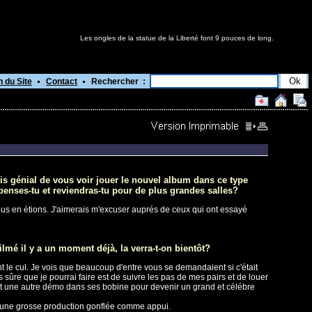
Les ongles de la statue de la Liberté font 9 pouces de long.
n du Site
Contact
Rechercher :
rais génial de vous voir jouer le nouvel album dans ce type
 penses-tu et reviendras-tu pour de plus grandes salles?
ous en étions. J'aimerais m'excuser auprés de ceux qui ont essayé
ilmé il y a un moment déjà, la verra-t-on bientôt?
nt le cul. Je vois que beaucoup d'entre vous se demandaient si c'était
s sûre que je pourrai faire est de suivre les pas de mes pairs et de louer
urait une autre démo dans ses bobine pour devenir un grand et célébre
 d'une grosse production gonflée comme appui.