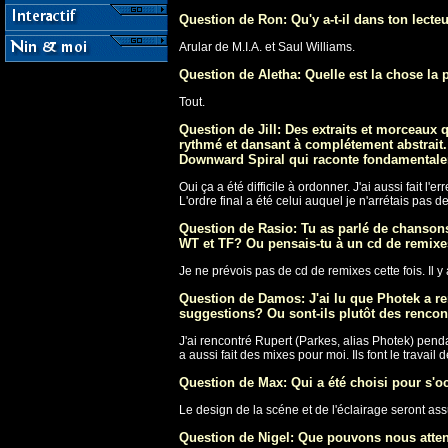
Question de Ron: Qu'y a-t-il dans ton lecte
Arular de M.I.A. et Saul Williams.
Question de Aletha: Quelle est la chose la
Tout.
Question de Jill: Des extraits et morceaux 
rythmé et dansant à complétement abstrait
Downward Spiral qui raconte fondamentalem
Oui ça a été difficile à ordonner. J'ai aussi fait 
L'ordre final a été celui auquel je n'arrétais pas d
Question de Rasio: Tu as parlé de chansons 
WT et TF? Ou pensais-tu à un cd de remixes
Je ne prévois pas de cd de remixes cette fois. Il 
Question de Damos: J'ai lu que Photek a rem
suggestions? Ou sont-ils plutôt des rencon
J'ai rencontré Rupert (Parkes, alias Photek) penda
a aussi fait des mixes pour moi. Ils font le travail 
Question de Max: Qui a été choisi pour s'oc
Le design de la scéne et de l'éclairage seront as
Question de Nigel: Que pouvons nous attend