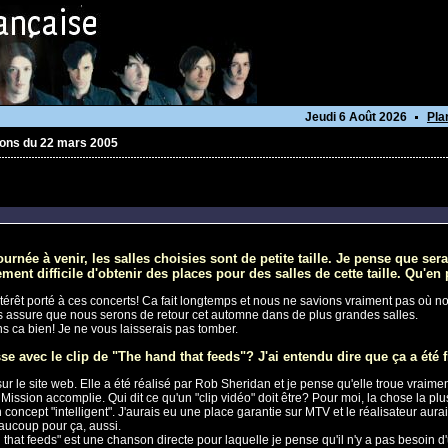
Jeudi 6 Août 2026
Pla
ons du 22 mars 2005
urnée à venir, les salles choisies sont de petite taille. Je pense que se
nt difficile d'obtenir des places pour des salles de cette taille. Qu'en
térêt porté à ces concerts! Ca fait longtemps et nous ne savions vraiment pas où n
vous assure que nous serons de retour cet automne dans de plus grandes salles.
ens ca bien! Je ne vous laisserais pas tomber.
e avec le clip de "The hand that feeds"? J'ai entendu dire que ça a été f
ur le site web. Elle a été réalisé par Rob Sheridan et je pense qu'elle troue vraime
 Mission accomplie. Qui dit ce qu'un "clip vidéo" doit être? Pour moi, la chose la plu
un concept "intelligent". J'aurais eu une place garantie sur MTV et le réalisateur a
eaucoup pour ça, aussi.
that feeds" est une chanson directe pour laquelle je pense qu'il n'y a pas besoin