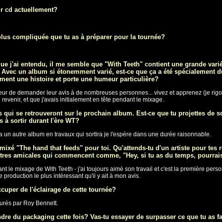
ur cd actuellement?
 plus compliquée que tu as à préparer pour la tournée?
que j'ai entendu, il me semble que "With Teeth" contient une grande varié
. Avec un album si étonemment varié, est-ce que ça a été spécialement
ent une histoire et porte une humeur particulière?
l'erreur de demander leur avis à de nombreuses personnes... vivez et apprenez (je rigo
e revenir, et que j'avais initialement en tête pendant le mixage.
qui se retrouveront sur le prochain album. Est-ce que tu projettes de so
 à sortir durant l'ère WT?
y a un autre album en travaux qui sortira je l'espére dans une durée raisonnable.
ixé "The hand that feeds" pour toi. Qu'attends-tu d'un artiste pour tes 
tres amicales qui commencent comme, "Hey, si tu as du temps, pourrais-t
nt le mixage de With Teeth - j'ai toujours aimé son travail et c'est la première per
de production le plus intéressant qu'il y ait à mon avis.
cuper de l'éclairage de cette tournée?
surés par Roy Bennett.
re du packaging cette fois? Vas-tu essayer de surpasser ce que tu as fa