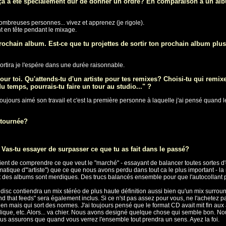
 ça a été spécialement dur de donner un ordre? En comparaison à un a
 nombreuses personnes... vivez et apprenez (je rigole).
ent en tête pendant le mixage.
rochain album. Est-ce que tu projettes de sortir ton prochain album plus
sortira je l'espére dans une durée raisonnable.
r toi. Qu'attends-tu d'un artiste pour tes remixes? Choisi-tu qui remixe
temps, pourrais-tu faire un tour au studio..." ?
toujours aimé son travail et c'est la première personne à laquelle j'ai pensé quand 
 tournée?
Vas-tu essayer de surpasser ce que tu as fait dans le passé?
nt de comprendre ce que veut le "marché" - essayant de balancer toutes sortes d'ext
ématique d'"artiste") que ce que nous avons perdu dans tout ca le plus important - l
des albums sont merdiques. Des trucs balancés ensemble pour que l'autocollant puiss
isc contiendra un mix stéréo de plus haute définition aussi bien qu'un mix surrou
 that feeds" sera également inclus. Si ce n'st pas assez pour vous, ne l'achetez p
 mais qui sort des normes. J'ai toujours pensé que le format CD avait mit fin aux 
merdique, etc. Alors... va chier. Nous avons designé quelque chose qui semble bon
us assurons que quand vous verrez l'ensemble tout prendra un sens. Ayez la foi.