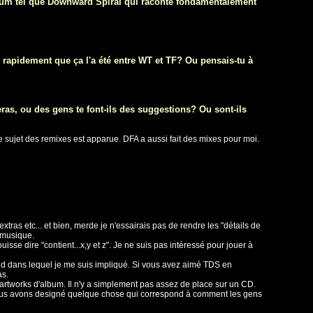
lbum tel que Downward Spiral qui raconte fondamentalement
 rapidement que ça l'a été entre WT et TF? Ou pensais-tu à
ras, ou des gens te font-ils des suggestions? Ou sont-ils
le sujet des remixes est apparue. DFA a aussi fait des mixes pour moi.
ras etc... et bien, merde je n'essairais pas de rendre les "détails de
a musique.
e dire "contient...x,y et z". Je ne suis pas intéressé pour jouer à
nd dans lequel je me suis impliqué. Si vous avez aimé TDS en
as.
artworks d'album. Il n'y a simplement pas assez de place sur un CD.
. Nous avons designé quelque chose qui correspond à comment les gens