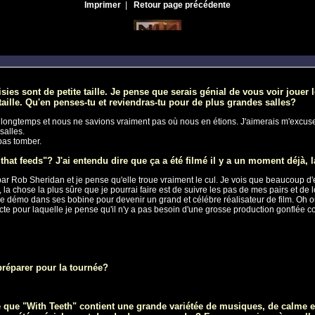
Imprimer
|
Retour page précédente
oisies sont de petite taille. Je pense que serais génial de vous voir jo
 taille. Qu'en penses-tu et reviendras-tu pour de plus grandes salles?
t longtemps et nous ne savions vraiment pas où nous en étions. J'aimerais m'excuser
salles.
 pas tomber.
hat feeds"? J'ai entendu dire que ça a été filmé il y a un moment déjà, l
 par Rob Sheridan et je pense qu'elle troue vraiment le cul. Je vois que beaucoup d'e
 la chose la plus sûre que je pourrai faire est de suivre les pas de mes pairs et de 
utre démo dans ses bobine pour devenir un grand et célébre réalisateur de film. Oh o
te pour laquelle je pense qu'il n'y a pas besoin d'une grosse production gonflée 
préparer pour la tournée?
e que "With Teeth" contient une grande variétée de musiques, de calme et