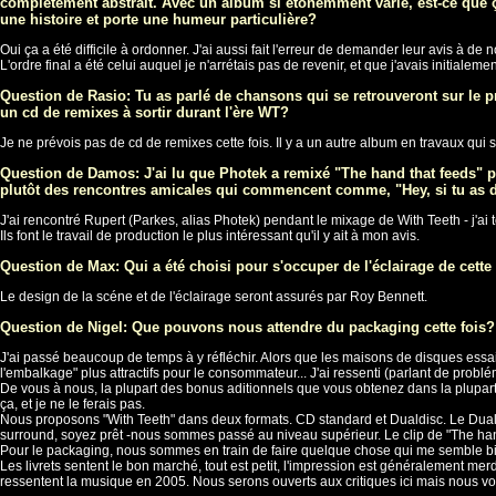
complétement abstrait. Avec un album si étonemment varié, est-ce que
une histoire et porte une humeur particulière?
Oui ça a été difficile à ordonner. J'ai aussi fait l'erreur de demander leur avis à de
L'ordre final a été celui auquel je n'arrétais pas de revenir, et que j'avais initialem
Question de Rasio: Tu as parlé de chansons qui se retrouveront sur le p
un cd de remixes à sortir durant l'ère WT?
Je ne prévois pas de cd de remixes cette fois. Il y a un autre album en travaux qui 
Question de Damos: J'ai lu que Photek a remixé "The hand that feeds" pou
plutôt des rencontres amicales qui commencent comme, "Hey, si tu as du 
J'ai rencontré Rupert (Parkes, alias Photek) pendant le mixage de With Teeth - j'ai 
Ils font le travail de production le plus intéressant qu'il y ait à mon avis.
Question de Max: Qui a été choisi pour s'occuper de l'éclairage de cette
Le design de la scéne et de l'éclairage seront assurés par Roy Bennett.
Question de Nigel: Que pouvons nous attendre du packaging cette fois? 
J'ai passé beaucoup de temps à y réfléchir. Alors que les maisons de disques essaie
l'embalkage" plus attractifs pour le consommateur... J'ai ressenti (parlant de probl
De vous à nous, la plupart des bonus aditionnels que vous obtenez dans la plupart 
ça, et je ne le ferais pas.
Nous proposons "With Teeth" dans deux formats. CD standard et Dualdisc. Le Duald
surround, soyez prêt -nous sommes passé au niveau supérieur. Le clip de "The hand
Pour le packaging, nous sommes en train de faire quelque chose qui me semble bien
Les livrets sentent le bon marché, tout est petit, l'impression est généralement 
ressentent la musique en 2005. Nous serons ouverts aux critiques ici mais nous vo