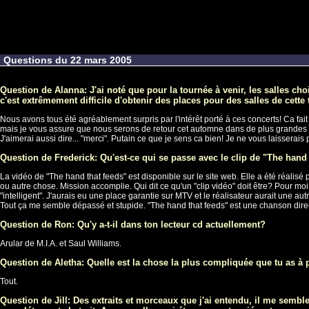
Questions du 22 mars 2005
Question de Alanna: J'ai noté que pour la tournée à venir, les salles ch
c'est extrêmement difficile d'obtenir des places pour des salles de cette
Nous avons tous été agréablement surpris par l'intérêt porté à ces concerts! Ca fai
mais je vous assure que nous serons de retour cet automne dans de plus grandes 
J'aimerai aussi dire... "merci". Putain ce que je sens ca bien! Je ne vous laisserais
Question de Frederick: Qu'est-ce qui se passe avec le clip de "The hand t
La vidéo de "The hand that feeds" est disponible sur le site web. Elle a été réalisé
ou autre chose. Mission accomplie. Qui dit ce qu'un "clip vidéo" doit être? Pour moi,
"intelligent". J'aurais eu une place garantie sur MTV et le réalisateur aurait une a
Tout ça me semble dépassé et stupide. "The hand that feeds" est une chanson direc
Question de Ron: Qu'y a-t-il dans ton lecteur cd actuellement?
Arular de M.I.A. et Saul Williams.
Question de Aletha: Quelle est la chose la plus compliquée que tu as à 
Tout.
Question de Jill: Des extraits et morceaux que j'ai entendu, il me sembl