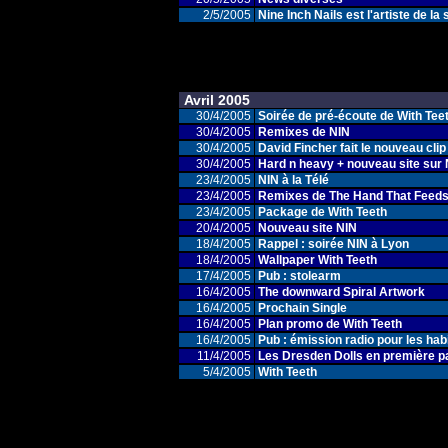
2/5/2005
Nine Inch Nails est l'artiste de 
Avril 2005
30/4/2005
Soirée de pré-écoute de With Teet
30/4/2005
Remixes de NIN
30/4/2005
David Fincher fait le nouveau clip
30/4/2005
Hard n heavy + nouveau site sur
23/4/2005
NIN à la Télé
23/4/2005
Remixes de The Hand That Feed
23/4/2005
Package de With Teeth
20/4/2005
Nouveau site NIN
18/4/2005
Rappel : soirée NIN à Lyon
18/4/2005
Wallpaper With Teeth
17/4/2005
Pub : stolearm
16/4/2005
The downward Spiral Artwork
16/4/2005
Prochain Single
16/4/2005
Plan promo de With Teeth
16/4/2005
Pub : émission radio pour les habi
11/4/2005
Les Dresden Dolls en première pa
5/4/2005
With Teeth