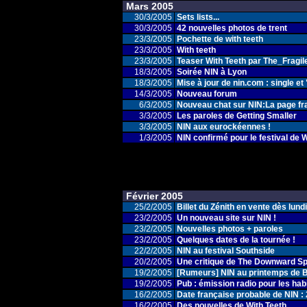
Mars 2005
30/3/2005
Sets lists...
30/3/2005
42 nouvelles photos de trent
23/3/2005
Pochette de with teeth
23/3/2005
With teeth
23/3/2005
Teaser With Teeth par The_Fragil
18/3/2005
Soirée NIN à Lyon
18/3/2005
Mise à jour de nin.com : single et 
14/3/2005
Nouveau forum
6/3/2005
Nouveau chat sur NIN:La page fr
3/3/2005
Les paroles de Getting Smaller
3/3/2005
NIN aux eurockéennes !
1/3/2005
NIN confirmé pour le festival de 
Février 2005
25/2/2005
Billet du Zénith en vente dès lund
23/2/2005
Un nouveau site sur NIN !
23/2/2005
Nouvelles photos + paroles
23/2/2005
Quelques dates de la tournée !
22/2/2005
NIN au festival Southside
20/2/2005
Une critique de The Downward Spi
19/2/2005
[Rumeurs] NIN au printemps de 
19/2/2005
Pub : émission radio pour les habi
16/2/2005
Date française probable de NIN : 
16/2/2005
Des nouvelles de With Teeth