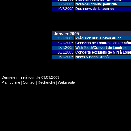
16/2/2005
Nouveau tribute pour NIN
16/2/2005
Des news de la tournée
Janvier 2005
23/1/2005
Précision sur la news du 22
22/1/2005
Concerts de Londres : des fantô
18/1/2005
With Teeth/Concert de Londres
16/1/2005
Concerts exclusifs de NIN à Lon
6/1/2005
News & bonne année
Dernière
mise à jour
: le 09/09/2003
Plan du site
|
Contact
|
Recherche
|
Webmaster