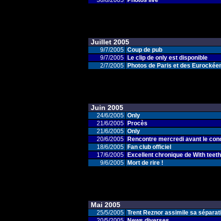
30/8/2005
Photos live
Juillet 2005
9/7/2005
Coup de pub
9/7/2005
Le clip de only est disponible
2/7/2005
Photos de Paris et des Eurockéen
Juin 2005
24/6/2005
Only
21/6/2005
Procès
21/6/2005
Only
20/6/2005
Rencontre mercredi avant le con
18/6/2005
Fan club officiel
17/6/2005
Excellent chronique de With teeth.
9/6/2005
Mort de rire !
Mai 2005
25/5/2005
Trent Reznor assimile sa séparat
20/5/2005
News diverses