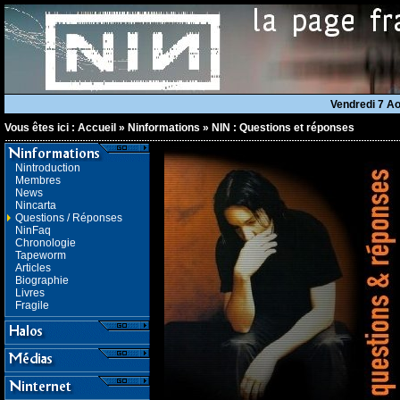
Vendredi 7 A
Vous êtes ici :
Accueil
»
Ninformations
»
NIN : Questions et réponses
Nintroduction
Membres
News
Nincarta
Questions / Réponses
NinFaq
Chronologie
Tapeworm
Articles
Biographie
Livres
Fragile