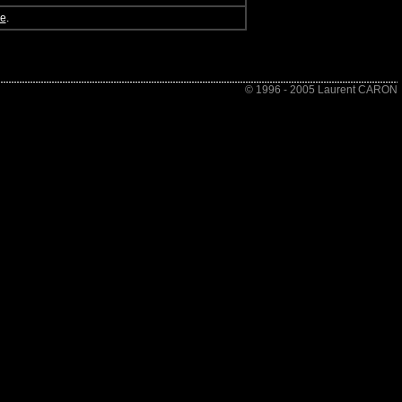
le
.
© 1996 - 2005 Laurent CARON