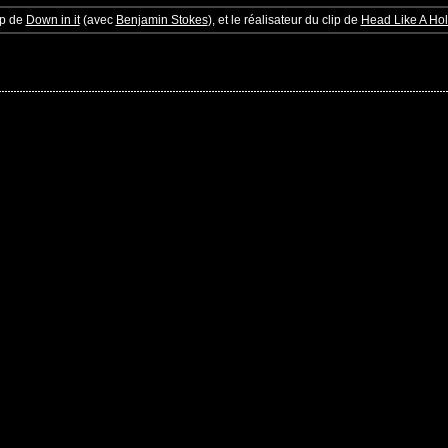
ip de
Down in it
(avec
Benjamin Stokes
), et le réalisateur du clip de
Head Like A Ho