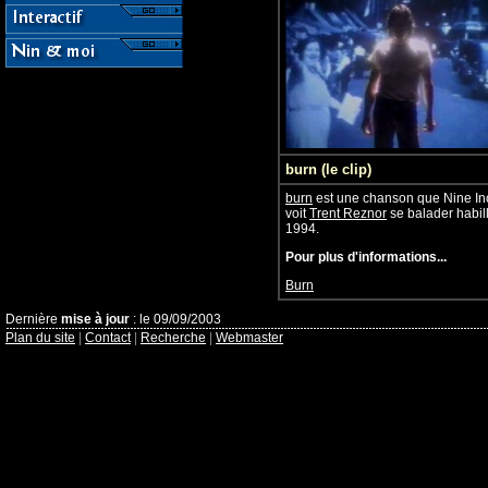
burn (le clip)
burn
est une chanson que Nine Inch
voit
Trent Reznor
se balader habill
1994.
Pour plus d'informations...
Burn
Dernière
mise à jour
: le 09/09/2003
Plan du site
|
Contact
|
Recherche
|
Webmaster