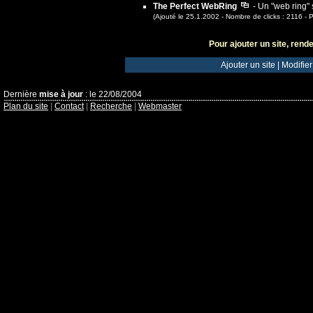
The Perfect WebRing
- Un "web ring" 
(Ajouté le 25.1.2002 - Nombre de clicks : 2116 -
Pour ajouter un site, rende
Ajouter un site
|
Modifier
Dernière
mise à jour
: le 22/08/2004
Plan du site
|
Contact
|
Recherche
|
Webmaster