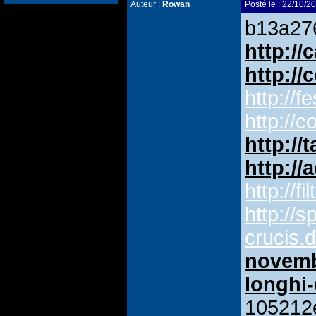
Auteur :
Rowan
Posté le : 22/10
b13a27
http://
http://
http://f
http://c
http://t
http://
http://fi
http://s
crucis.d
novemb
longhi-
105212