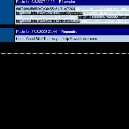
Posté le : 6/8/2007 11:29
Répondre
6f6749945652c7e3f455c54f7cdf7204
http://del.icio.us/StatonLewis/imitr
http://del.icio.us/OmariLeaman/lopressor
http://del.icio.us/KylerStake/a
http://del.icio.us/WennerJackson/altace
http://del.icio.us/WennerJacks
http://del.icio.us/GuerrierKellen/dilaudid
http://del.icio.us/HewettJalen/s
Posté le : 27/2/2008 21:44
Répondre
Hello! Good Site! Thanks you! http://ewubbforui.com