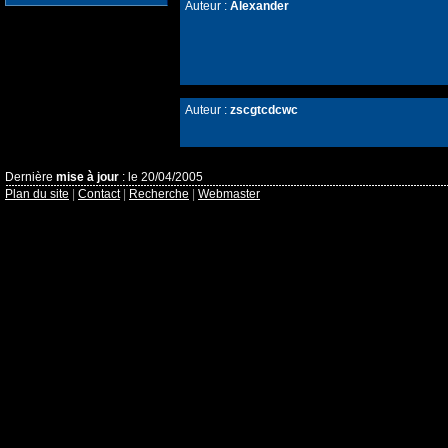
Auteur :
Alexander
Auteur :
zscgtcdcwc
Dernière
mise à jour
: le 20/04/2005
Plan du site
|
Contact
|
Recherche
|
Webmaster