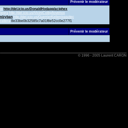
Prévenir le modérateur
ex
http://del.icio.us/DonaldHodapp/aciphex
llegra
http://del.icio.us/ViciniColby/lovenox
on/zyban
http://del.icio.us/GuerrierKellen/vasotec
trattera
8e33be0b32585c7a01f8e52cc0e277f1
Prévenir le modérateur
© 1996 - 2005 Laurent CARON