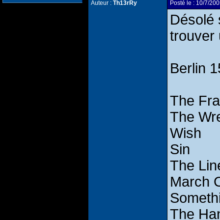
Auteur :
Th13rRy
Posté le : 10/7/
Désolé s
trouver
Berlin 
The Frai
The Wr
Wish
Sin
The Lin
March O
Somethi
The Ha