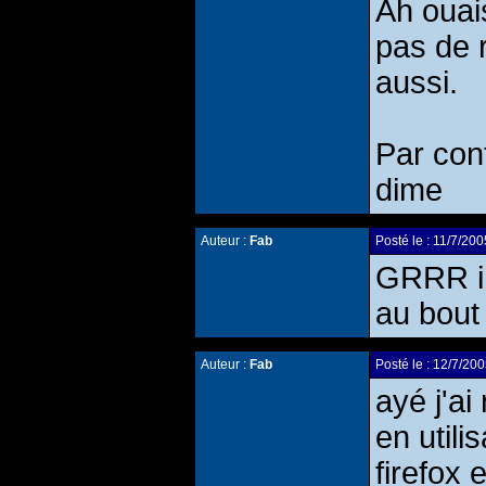
Ah ouai
pas de r
aussi.
Par cont
dime
Auteur :
Fab
Posté le : 11/7/2
GRRR im
au bout
Auteur :
Fab
Posté le : 12/7/2
ayé j'ai
en util
firefox 