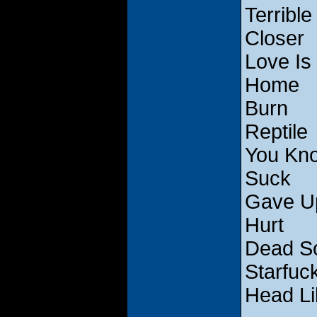
Terrible
Closer
Love Is
Home
Burn
Reptile
You Kn
Suck
Gave U
Hurt
Dead S
Starfuck
Head Li