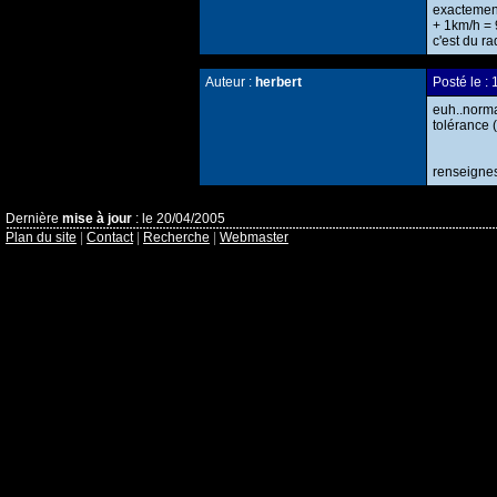
exactemen
+ 1km/h = 
c'est du ra
Auteur :
herbert
Posté le 
euh..norma
tolérance (
renseignes
Dernière
mise à jour
: le 20/04/2005
Plan du site
|
Contact
|
Recherche
|
Webmaster