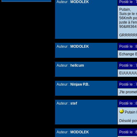
Auteur :
MODOLEK
Posté le 
Putain,
Suis-je le
56Km/h po
juste à l'e
90&#8364; 
GRRRRRRR
Auteur :
MODOLEK
Posté le 
Echange Bo
Auteur :
hellcum
Posté le 
EUUUUU
Auteur :
Ninjaw P.B.
Posté le 
J'te prome
Auteur :
stef
Posté le 
Putain 
Désolé pou
Auteur :
MODOLEK
Posté le 