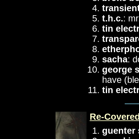
transien
t.h.c.
: mr
tin elect
transpar
etherpho
sacha
: d
george s
have (bl
tin elect
Re-Covered 
guenter 