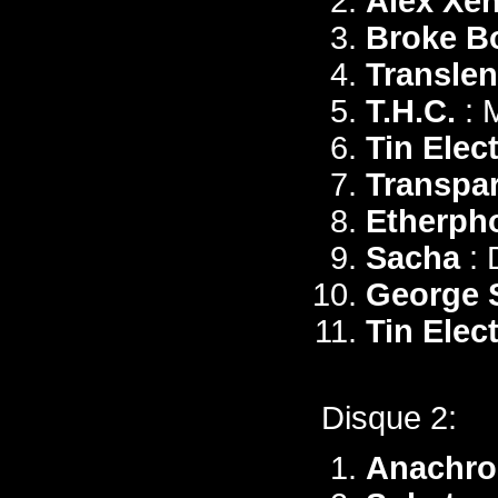
Alex Xe
Broke B
Translen
T.H.C.
: M
Tin Elect
Transpa
Etherpho
Sacha
: 
George 
Tin Elect
Disque 2:
Anachro