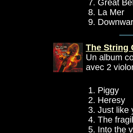
Great Be
La Mer
Downward
The String 
Un album co
avec 2 violon
Piggy
Heresy
Just like
The fragi
Into the 