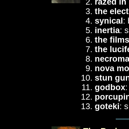
razed in
the elect
synical
:
inertia
: 
the films
the lucif
necroma
nova mo
stun gu
godbox
:
porcupi
goteki
: 