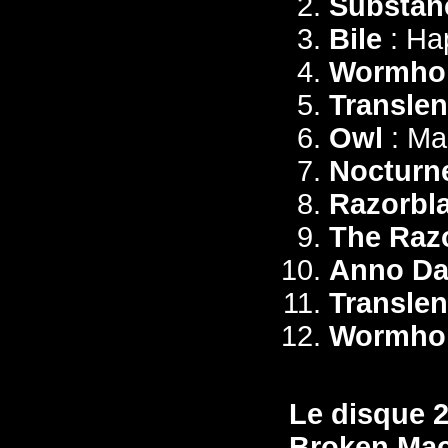
Substan
Bile
: Ha
Wormho
Translen
Owl
: Ma
Nocturn
Razorbl
The Razo
Anno D
Translen
Wormho
Le disque 
Broken Ma