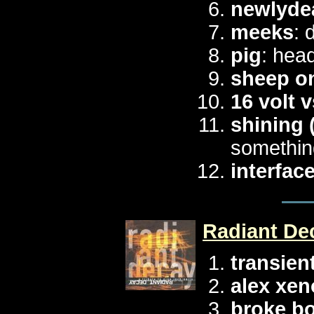
newlyde
meeks
: 
pig
: head
sheep o
16 volt 
shining 
somethin
interfac
Radiant Dec
transien
alex xe
broke b