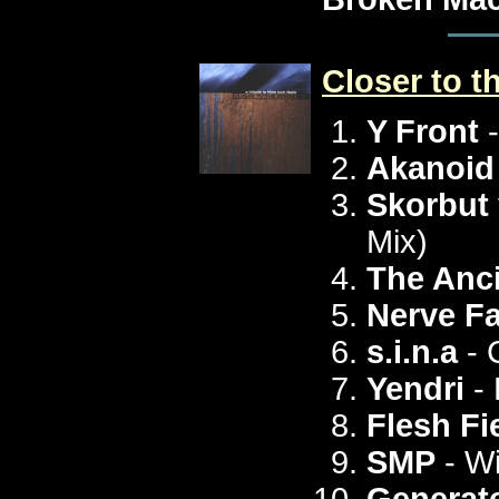
Closer to t
Y Front
-
Akanoid
Skorbut 
Mix)
The Anci
Nerve Fa
s.i.n.a
- 
Yendri
- 
Flesh Fi
SMP
- W