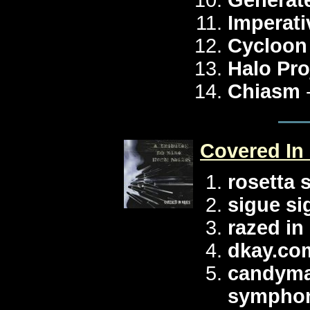
Generat
Imperati
Cycloon
Halo Pro
Chiasm
Covered In 
rosetta 
sigue si
razed in
dkay.co
candymac
sympho