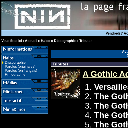
Vendredi 7 A
Vous êtes ici :
Accueil
»
Halos
»
Discographie
»
Tributes
Ava
Discographie
Tributes
Paroles (originales)
Paroles (en français)
A Gothic Ac
Filmographie
Versaille
The Got
The Got
The Got
The Got