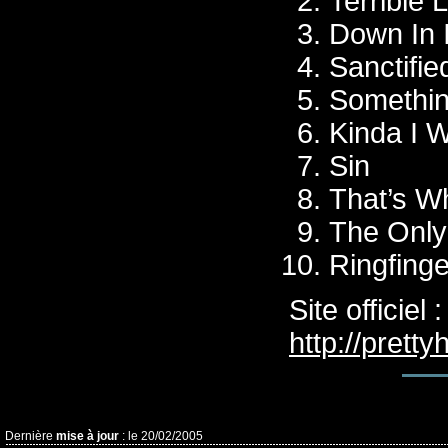
Terrible L
Down In I
Sanctifie
Somethin
Kinda I 
Sin
That’s Wh
The Only
Ringfinge
Site officiel :
http://pret
Dernière
mise à jour
: le 20/02/2005