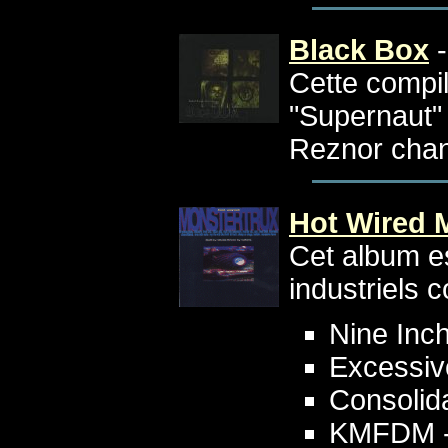
Black Box
Cette compila
"Supernaut"
Reznor chan
Hot Wired 
Cet album es
industriels 
Nine Inch
Excessiv
Consolid
KMFDM -