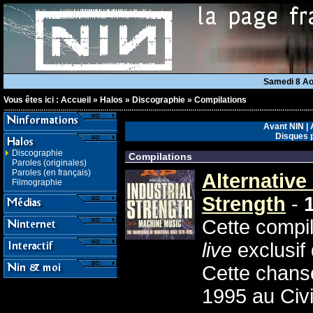
Samedi 8 A
Vous êtes ici :
Accueil
»
Halos
»
Discographie
»
Compilations
Avant NIN
|
Disques 
Discographie
Compilations
Paroles (originales)
Paroles (en français)
Alternative
Filmographie
Strength
-
Cette compil
live
exclusif
Cette chanso
1995 au Civ