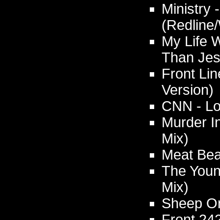
Ministry 
(Redline/
My Life Wi
Than Je
Front Lin
Version)
CNN - Lo
Murder I
Mix)
Meat Bea
The Youn
Mix)
Sheep On
Front 24