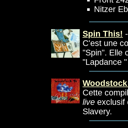
Nitzer E
Spin This!
C'est une c
"Spin". Ell
"Lapdance "
Woodstock
Cette compil
live
exclusif
Slavery.