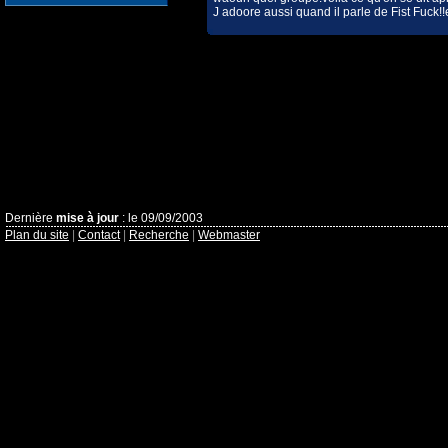
J adoore aussi quand il parle de Fist Fuck!!et
Dernière
mise à jour
: le 09/09/2003
Plan du site
|
Contact
|
Recherche
|
Webmaster