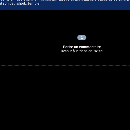
 son petit short...Terrible!
1
Ecrire un commentaire
Retour à la fiche de 'Wish'