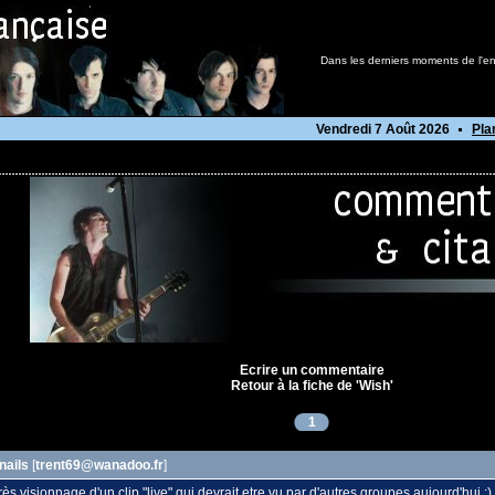
Dans les derniers moments de l'en
Vendredi 7 Août 2026
Pla
Ecrire un commentaire
Retour à la fiche de 'Wish'
1
nails
[
trent69@wanadoo.fr
]
s visionnage d'un clip "live",qui devrait etre vu par d'autres groupes aujourd'hui ;)