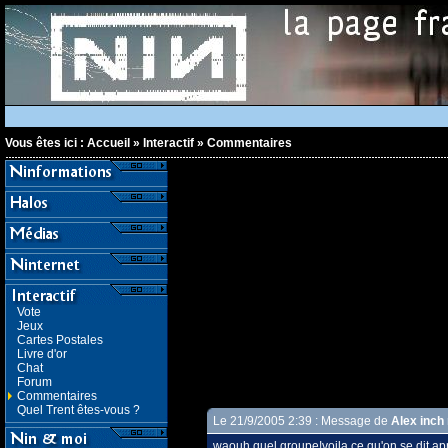
Vous êtes ici :
Accueil
»
Interactif
»
Commentaires
Vote
Jeux
Cartes Postales
Livre d'or
Chat
Forum
Commentaires
Quel Trent êtes-vous ?
Le 21/9/2005 2:39 : Message de
Alex inch 
waouh quel groupe!voila ce qu'on se dit aprè