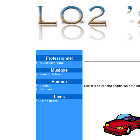
Professionnel
Curriculum Vitae
Musique
Nine Inch Nails
Humour
Pierrot
Une fois ce constat acquis, on peut att
Histoires
Liens
Liens divers