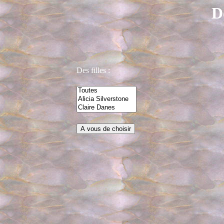
D
Des filles :